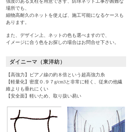
強度のある支柱を用意できず、防球ネット工事が困難な
場所でも、
細物高耐久のネットを使えば、施工可能になるケースも
あります。
また、デザイン上、ネットの色も選べますので、
イメージに合う色をお探しの場合はお問合せ下さい。
ダイニーマ（東洋紡）
【高強力】ピアノ線の約８倍という超高強力糸
【軽量化】密度０.９７g/cm3と非常に軽く、従来の他繊
維よりも垂れにくい
【安全面】軽いため、取り扱い易い