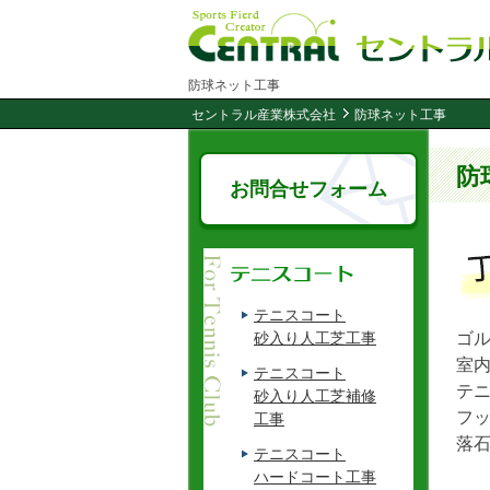
防球ネット工事
セントラル産業株式会社
防球ネット工事
防
お問合せフォーム
テニスコート
ゴ
砂入り人工芝工事
室
テニスコート
テ
砂入り人工芝補修
フ
工事
落
テニスコート
ハードコート工事