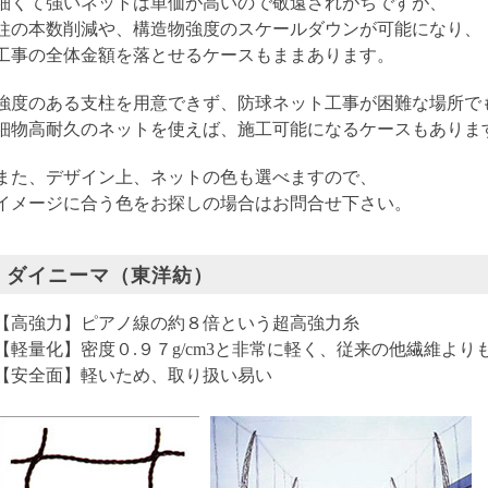
細くて強いネットは単価が高いので敬遠されがちですが、
柱の本数削減や、構造物強度のスケールダウンが可能になり、
工事の全体金額を落とせるケースもままあります。
強度のある支柱を用意できず、防球ネット工事が困難な場所で
細物高耐久のネットを使えば、施工可能になるケースもありま
また、デザイン上、ネットの色も選べますので、
イメージに合う色をお探しの場合はお問合せ下さい。
ダイニーマ（東洋紡）
【高強力】ピアノ線の約８倍という超高強力糸
【軽量化】密度０.９７g/cm3と非常に軽く、従来の他繊維より
【安全面】軽いため、取り扱い易い