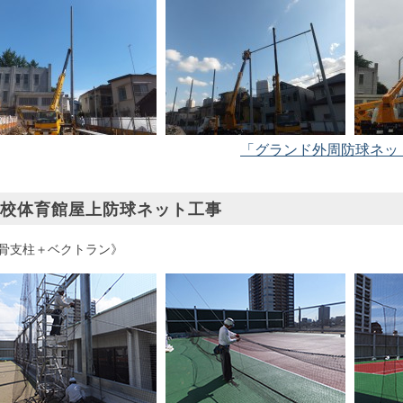
「グランド外周防球ネッ
校体育館屋上防球ネット工事
骨支柱＋ベクトラン》