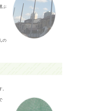
選ぶ
んの
す。
で