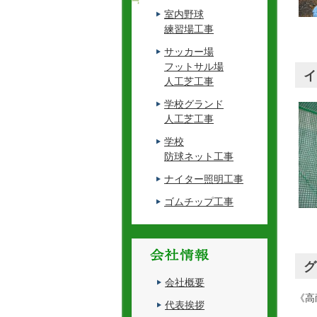
室内野球
練習場工事
サッカー場
フットサル場
イ
人工芝工事
学校グランド
人工芝工事
学校
防球ネット工事
ナイター照明工事
ゴムチップ工事
グ
会社概要
《高
代表挨拶