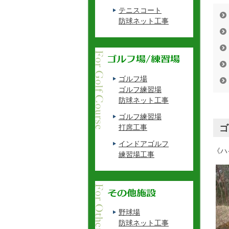
テニスコート
防球ネット工事
ゴルフ場
ゴルフ練習場
防球ネット工事
ゴルフ練習場
ゴ
打席工事
インドアゴルフ
《ハ
練習場工事
野球場
防球ネット工事