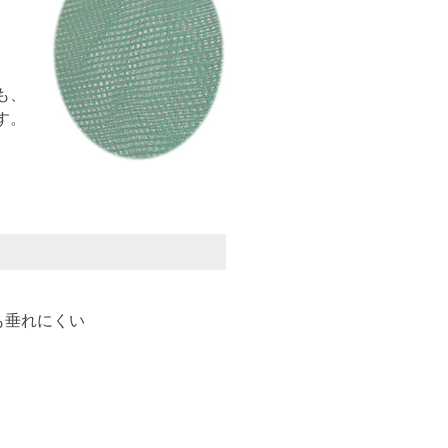
も、
す。
も垂れにくい