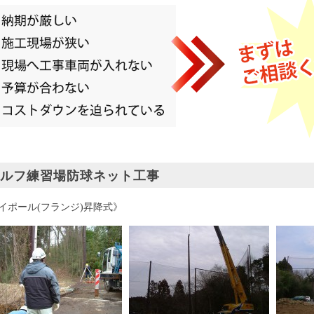
ルフ練習場防球ネット工事
イポール(フランジ)昇降式》