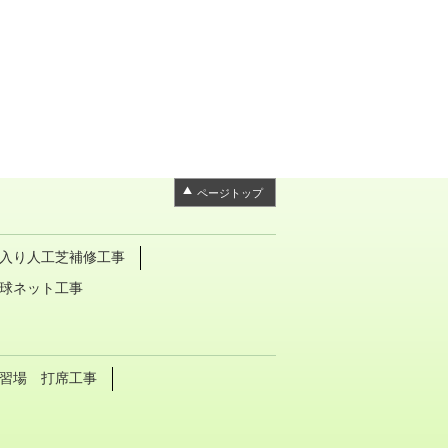
ページトップ
入り人工芝補修工事
球ネット工事
習場 打席工事