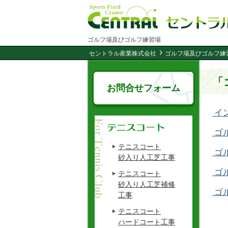
ゴルフ場及びゴルフ練習場
セントラル産業株式会社
ゴルフ場及びゴルフ練
「
お問合せフォーム
イ
ゴ
テニスコート
ゴ
砂入り人工芝工事
ゴ
テニスコート
砂入り人工芝補修
ゴ
工事
テニスコート
ハードコート工事